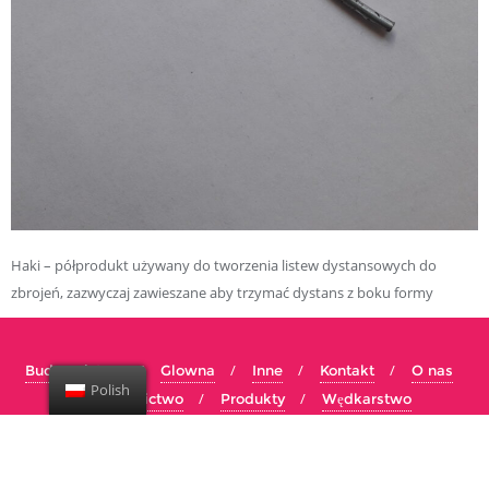
Haki – półprodukt używany do tworzenia listew dystansowych do
zbrojeń, zazwyczaj zawieszane aby trzymać dystans z boku formy
Budownictwo
Glowna
Inne
Kontakt
O nas
Polish
Papiernictwo
Produkty
Wędkarstwo
Copyright ©2026 Wytwarzanie Wyrobów z Drutu . All rights
reserved.
Powered by
WordPress
&
Designed by