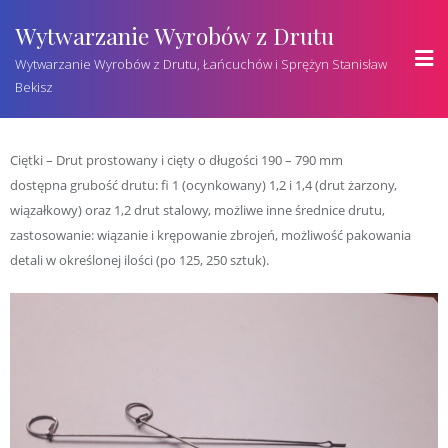
Wytwarzanie Wyrobów z Drutu
Wytwarzanie Wyrobów z Drutu, Łańcuchów i Sprężyn Stanisław
Bekisz
Ciętki – Drut prostowany i cięty o długości 190 – 790 mm
dostępna grubość drutu: fi 1 (ocynkowany) 1,2 i 1,4 (drut żarzony,
wiązałkowy) oraz 1,2 drut stalowy, możliwe inne średnice drutu,
zastosowanie: wiązanie i krępowanie zbrojeń, możliwość pakowania
detali w określonej ilości (po 125, 250 sztuk).